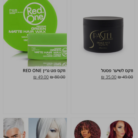
ווקס לשיער פסטל
ווקס מט גרין RED ONE
₪
49.00
₪
80.00
₪
35.00
₪
49.00